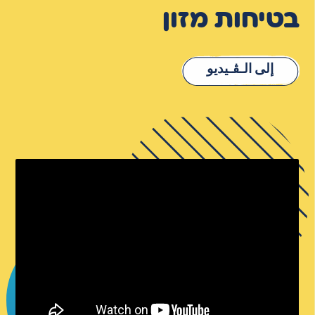
בטיחות מזון
إلى الـﭭـيديو