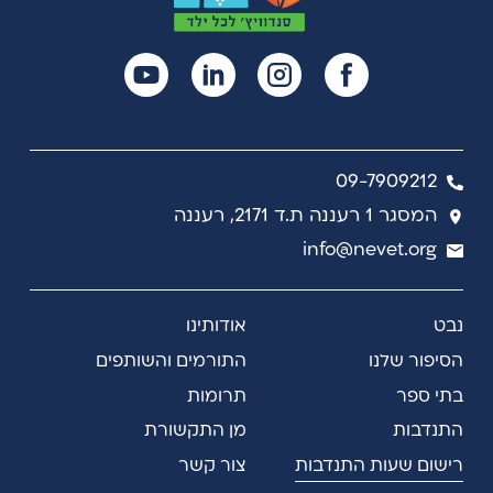
ומורשת.
תרומה לעמותת נבט באמצעות הצוואה
היא אחת הדרכים להבטיח את עתידם של ילדי
ישראל הזקוקים לכך. בכוחה של תרומה לילדים
נזקקים לאפשר להם נקודת פתיחה טובה יותר
בחיים.
קיימות מספר דרכים לתרומה לעמותה באמצעות
צוואה. מומלץ להתייעץ עם עורך דין מומחה או
יועץ פיננסי.
09-7909212
לפרטים נוספים אנא צרו קשר עם נציג נבט במייל
info@nevet.org
או בטלפון
09-7909212
המסגר 1 רעננה ת.ד 2171, רעננה
info@nevet.org
נבט
אודותינו
הסיפור שלנו
התורמים והשותפים
בתי ספר
תרומות
התנדבות
מן התקשורת
רישום שעות התנדבות
צור קשר