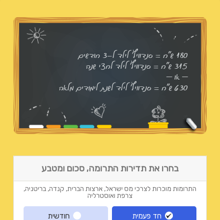
180 ש"ח = סנדוויץ' לילד ל-3 חודשים
315 ש"ח = סנדוויץ' לילד לחצי שנה
– או –
630 ש"ח = סנדוויץ' לילד לשנת לימודים מלאה