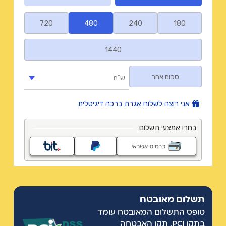
תשלום מאובטח
טופס התשלום המאובטח עומד
בתקן PCI, תקן האבטחה