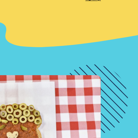
מגייסים, שידרגנו את הארוחה וכיום אנו מעניקים לתלמידים ארו
הכוללת גם פירות וירקות טריים בשלל צבעים. הפירות והירקות 
משמעותית לארוחת בוקר מזינה ושלמה הכוללת את כל אבות המ
היא להגדיל באמצעותם את צריכת הפירות והירקות של הילדים 
אנו מקווים שילדים אלו יביאו את השינוי המבורך הלאה לחייהם 
הפעילות שלנו נועדה כדי שהילד ירגיש בטחון, כך שתמיד יהיה עו
שיחכה לו בבית הספר.
נבט הוא הארגון היחיד והגדול ביותר בארץ, הנותן מענה שלם לת
לכלל תלמידי בית הספר בגילאי 6-18
ובכל המגזרים – יהודים, ערבים, בדואים, דתיים, חרדים וחילונים
מדי יום אנחנו מעניקים 19,000 סנדוויצ'ים בכל רחבי הארץ.