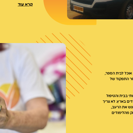
קרא עוד
בעקבות שנות הפעילות
יחד עם תוצאות המחק
ושינוי מדיניות ממשל
המערב המתקדמות ב
ברצוננו להאיר זרקו
הזנת הילדים היא על
הרואה בהענקת אוכל 
יותר של בית הספר.
 אוכל לבית הספר,
סר התפקוד של
י בבית והטיפול
דים בארץ. לא צריך
וגש את הרעב,
ק מהלימודים
התרומות שאנו