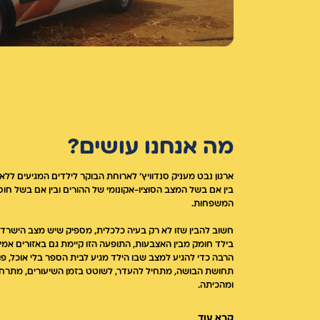
מה אנחנו עושים?
ארגון נבט מעניק סנדוויץ' לארוחת הבוקר לילדים המגיעים ללא
בין אם בשל המצב הסוציו-אקונומי של ההורים ובין אם בשל חו
המשפחות.
חשוב להבין שזו לא רק בעיה כלכלית, מספיק שיש מצב הישרדות
בילד חומק מבין האצבעות, התופעה הזו קיימת גם באזורים אמי
הרבה כדי להגיע למצב שבו הילד מגיע לבית הספר בלי אוכל, פ
תחושת הבושה, מתחיל להעדר, לשוטט בזמן השיעורים, מתרח
ומהכיתה.
קרא עוד
בשנת 2024 זכינו להגשים חלום ישן ובזכות שיתופי הפעולה ו