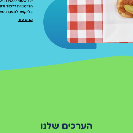
ילד שפנוי ללמידה, יכ
הזדמנויות ללמוד ולפת
בלי קשר לתפקוד משפ
קרא עוד
האני מאמין שלנו שהי
תומכת בבניית האמון 
ילד שמקבל תשומת לב
זוכה לתחושת שייכות
בכיתה, אלו אנשי חינו
ילד שאוכל יחד עם הח
המזון היומית שלו בה
חשוב לנו לשמור על 
את הסנדוויץ' מהתיק כ
הערכים שלנו