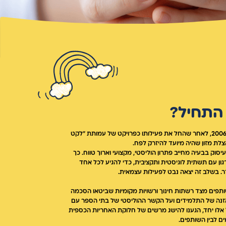
 התחיל?
ארגון נבט קם בשנת 2006, לאחר שהחל את פעילותו כפרויקט של עמותת "לקט
לת מזון שהיה מיועד להיזרק לפח.
הבנו שהעיסוק בבעיה מחייב פתרון הוליסטי, מקצועי וארוך טווח. כך
ון עם תשתית לוגיסטית ותקציבית, כדי להגיע לכל אחד
ר. בשלב זה יצאה נבט לפעילות עצמאית.
פים מצד רשתות חינוך ורשויות מקומיות שביטאו הסכמה
נה של התלמידים ועל הקשר ההוליסטי של בתי הספר עם
 אלו יחד, הגענו להישג מרשים של חלוקת האחריות הכספית
ים לבין השותפים.