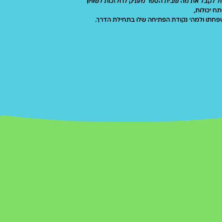
ול לקבל את מה שבית הספר מעניק לו ולזכות לשוויון
ח יכולות,
חתו ולמהי נקודת הפתיחה שלו בתחילת הדרך.
לדים לא ידעו שהסנדוויץ' הגיע מנבט אלא מבית הספר עצמו,
והבטחון במורים.
 עוטפת מהמורים והמחנכים, המעניקים לו את הסנדוויץ'
 וחיבור למסגרת בית הספר. אלו כבר לא רק מורים המלמדים
ך הרואים אותו ומעניקים לו מה שהוא צריך, במיוחד כשחסר.
ברים לכיתה, זוכה לחיזוק הקשר איתם ולומד לגוון את בחירת
שראת חבריו.
דיסקרטיות בזמן מסירת הסנדוויץ', מה שמאפשר לילד להוציא
מו כולם ולהרגיש שווה בין שווים בזמן ארוחת הבוקר.