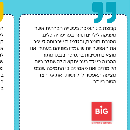
קבוצת ביג תומכת בעשייה חברתית אשר
הי
מעניקה לילדים ונוער בפריפריה כלים,
לע
מסגרת תומכת, והזדמנות שבכוחה לשפר
קב
את האפשרויות שיעמדו בפניהם בעתיד. אנו
את
מוצאים חשיבות בתמיכה בנבט מתוך
לת
ההבנה כי ילד רעב יתקשה להשתלב ביום
שי
הלימודים ואנו מאמינים כי התמיכה שנבט
ופ
מציעה תאפשר לו לעשות זאת על הצד
בד
הטוב ביותר
בס
בת