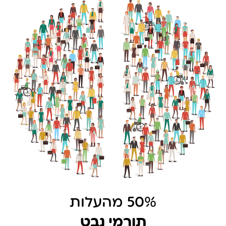
בין התורמים לבין השותפים.
היום נמצאים איתנו תורמים שהולכים איתנו כברת דרך של
שנים תודות לאמון ולבטחון שנבנה בינינו. ביניהם תורמים
מהמגזר העסקי, קרנות פילנתרופיות מהארץ ומהעולם,
אנשים רבים מהציבור הישראלי שמתחברים לעשייה שלנו.
כמו כן, נמצאים איתנו שותפים מרשויות החינוך והרשתות
המקומיות, האחראים על קהילות הילדים ובני הנוער
במערכת החינוך, אשר בחרו לשתף פעולה עם נבט כיוון
שהבינו את החשיבות של הפעילות שלנו בבית הספר ועד
כמה היא משפיעה על הילדים.
תורמים ושותפים, תודה על האמון שלכם!
אנו מצליחים
במשימה שלנו לאורך השנים, בזכות האמון והתמיכה
שלכם.
תקוותנו היא להגדיל את קהילת השותפים והתורמים שלנו,
כך שנוכל לתת בטחון תזונתי בכל בית ספר בארץ.
תורמי נבט