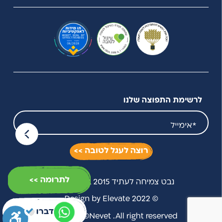
לרשימת התפוצה שלנו
רוצה לעגל לטובה >>
לתרומה >>
נבט צמיחה לעתיד 2015 בע"מ (חל"צ)
© 2022 Design by Elevate
דברו איתנו
דברו איתנו
Copyright ©Nevet .All right reserved