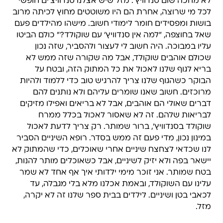
לא מחכה שום סנדוויץ'. מזל שיש אצלנו סנדוויצ'ים חופשי
לכל מי שרוצה, אחרת הם היו משוטטים מחוץ לכיתה מרוב
בושות ומפסידים חומר לימודי חשוב. מישהו מהילדים פעם
שאל בחוצפה, "למה אין סנדוויץ' עם שוקולד?" כולם הביטו
עליו במבוכה. היה חשוב לי לעצור ולהסביר, שזה נכון
שכולם אוהבים שוקולד, אבל מה שקורה שזה ממש לא
בריא לגוף שלנו לאכול את כל המתוק הזה, ובטח על
הבוקר כשהגוף שלנו צריך להרגיש טוב כדי ללמוד ולהיות
מרוכזים. חשוב שאנו שומרים עליהם ולא נותנים להם
דברים שאולי הם אוהבים, אבל לא בריאים ואפילו מזיקים
לבריאות שלהם. זה לא שאסור לאכול בכלל ממרח
שוקולד בסנדוויץ', ברור שמותר. רק צריך לדעת לאכול
במינון נכון, מדי פעם זה ממש בסדר. רופא השיניים הסביר
לנו שכדאי לצחצח שיניים אחרי שאוכלים, כדי שהמתוק לא
יישאר בפה ולא יזיק לשיניים, אבל כשאוכלים מותר להנות,
בטח שמותר. אני זוכר מימי ילדותי איך אף אחד לא שמר
עלינו עם השוקולד, ובאמת אכלנו מלא בלי מגבלה, עד
לכאבי בטן ושיניים. לילדים בבית ספר שלנו זה לא יקרה,
מזל.