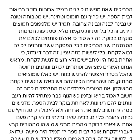
הכריכים שאנו מגישים כוללים תמיד ארוחות בוקר בריאות
לבית הספר. יש כריך עם חומוס וטחינה, יש מטבוחה וטונה,
יש גבינה לבנה וגבינה צהובה, תמיד יש מלפפונים חמוצים
וזיתים והכל בלחמניות מקמח מלא, שמגיעות חמימות
מוקדם בבוקר. זה לא סוד כי אצלנו פותחים לכולם את
הסלסלות של הכריכים בכל הפסקת עשר ונותנים לכולם
לבוא לקחת, בלי לעשות מזה עניין. זה דבר די גדול, כי
אחרת בטח היו מתביישים ולא רוצים לגשת לקחת. מראש
אנחנו המורים מוציאים ופותחים לכולם ונותנים תחושה
שהכל בסדר ואפשר להרגיש בנוח. יש כאלו שמוציאים
מהתיק, מה שההורים הכינו להם ויש כאלו שניגשים לקחת
מהשולחן. אנו המורים מלמדים את התלמידים כמה זה
חשוב לאכול בריא ובזמן כשהגוף כבר מתחיל להיות רעב
ונותנים להם רעיונות לארוחת בוקר לבית הספר. מדגישים
כמה זה חשוב לגוון את הארוחה ולא לאכול רק סנדוויץ' עם
גבינה צהובה כל יום. בבית שאני גדלתי בו לא קרה פעם
אחת שיצאתי בבוקר מהבית מבלי שמישהו מההורים קרא
לעברי "לקחת אוכל לבית ספר ?" תמיד היה מישהו שדואג
לי. לחשוב על זה, שזה לא מובן מאליו בכלל. שתים עשרה