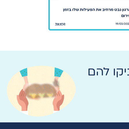
"אני לא חושבת שי
גון נבט מרחיב את הפעילות שלו בזמן
צוות Ynet בדק מה
רום
בישראל?
19/03/20
קרא עוד
15/09/2025
קו להם