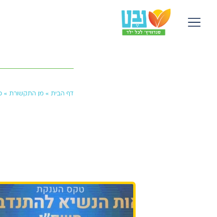
זינוק של 25 אח
דף הבית
»
מן התקשורת
»
כ