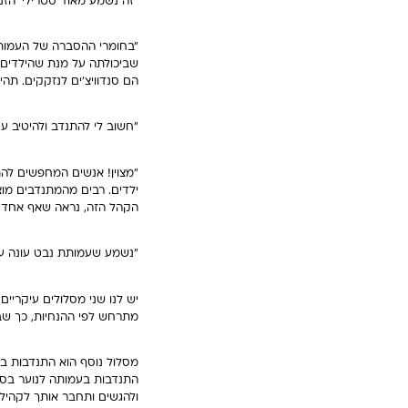
"זה נשמע מאוד סטרילי 'הזנה
"בחומרי ההסברה של העמותה 
שביכולתה על מנת שהילדים י
הם סנדוויצ'ים לנזקקים. תה
"חשוב לי להתנדב ולהיטיב ע
"מצוין! אנשים המחפשים לה
ילדים. רבים מהמתנדבים מוצא
הקהל הזה, נראה שאף אחד ל
"נשמע שעמותת נבט עונה על
יש לנו שני מסלולים עיקריים
מתרחש לפי ההנחיות, כך שב
מסלול נוסף הוא התנדבות בת
התנדבות בעמותה לנוער בסי
ולהגשים ותחבר אותך לקהילת