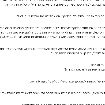
ות לנוער בסיכון והיחידה שמטפלת בבעיה איתה מתמודדים ילדים למשפחות שאינן
ר ומגיעים לבית הספר כשהתיק שלהם ריק ואין בו סנדוויץ' או כל ארוחה אחרת.
בסיכון? אז הגיע הילד בלי סנדוויץ', אף אחד לא מת מקצת רעב, לא?"
יג בפניך את נתוני המחקר שערכנו. ילדים שמגיעים בלי סנדוויץ' מרגישים בושה ו
 כי כולם יוציאו ארוחה ולהם לא מחכה אף ארוחה בתיק. חלקם יצאו מהכיתה, יתחילו
של ילד שמפסיד חומר לימודי, תהליך הלמידה וההתפתחות נפגע, חלקם אף יבטאו ה
לא רק סנדוויץ', ההזנה היומית הבריאה בזמן שהגוף מבקש לאכול, מעניקה הרבה יותר
יות ללמוד, בלי קשר למשפחה ממנה הגיע."
על זה ככה.
כרח עמותה ללא מטרות רווח?"
 על עמותות לנזקקים אשר פועלות ללא כל כוונה להרוויח.
ת בישראל, עמותת נבט היא היחידה אשר לקחה על עצמה לדאוג להזנה היומית של יל