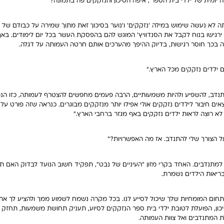
 יומית של ילדי בית הספר', איפה הסיכון והנזקקים פה בתמונה?"
לא נעשה שימוש במילה 'נזקקים' ו'נוער בסיכון' זאת מתוך שמירה על כבודם של ה
רגישו בנוח לקבל את הסנדוויץ' המוגש להם בהפסקת העשר בכל יום לימודים. באף
יה בכך חוסר רגישות, בדיוק ההיפך מהערכים אותם חרטה העמותה על דגלה.
ם ילדים נזקקים מכל הארץ."
תנדב, להשפיע ולהיות משמעותיים, הרבה פעמים מחפשים להצטרף לעמותה, כזו הנמ
ים חיבור לילדים נזקקים אולי אפילו יותר מנזקקים מבוגרים. כנראה שזה פורט על
א רוצה לראות ילדים נזקקים באף מגזר ברחבי הארץ."
 הצורך שלי להתנדב. אז מה האפשרויות?"
 למתנדבים. האחד בקרי מזון "העיניים של נבט", תפקיד חשוב הנועד לבדוק האם תה
ריאות הילדים נשמרת.
חום המומחיות שלך שיכול לסייע לנו. בכל מקרה נשמח לשמוע ממך ולהציע לך את 
כון, הפועלת לטובת ילדי בית ספר הנזקקים לסיוע, תעניק תחושת משמעות, תחזק
 המתנדבים ואל צוות העמותה.