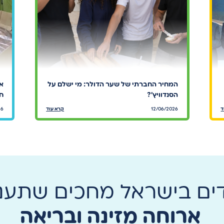
המחיר החברתי של שער הדולר: מי ישלם על
אר
הסנדוויץ׳?
חי
ד
12/06/2026
קרא עוד
26
דים בישראל מחכים שתעני
ארוחה מזינה ובריאה