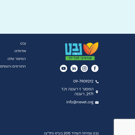
נבט
אודותינו
הסיפור שלנו
התורמים והשותפי
09-7909212
המסגר 1 רעננה ת.ד
2171, רעננה
info@nevet.org
נבט צמיחה לעתיד 2015 בע"מ (חל"צ)