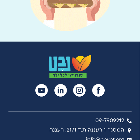
09-7909212
המסגר 1 רעננה ת.ד 2171, רעננה
info@nevet.org