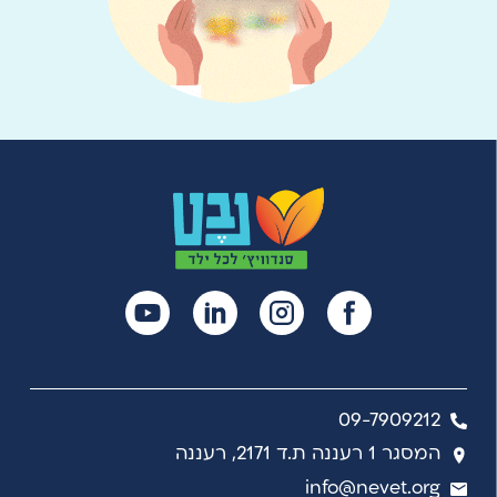
09-7909212
המסגר 1 רעננה ת.ד 2171, רעננה
info@nevet.org