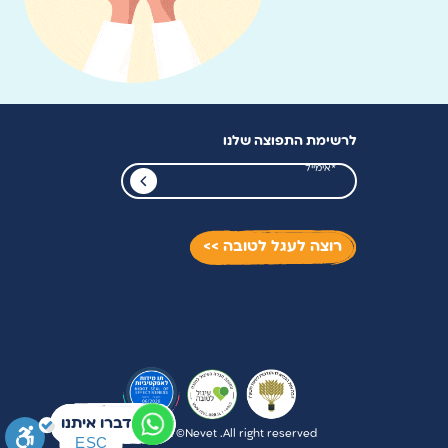
לרשימת התפוצה שלנו
רוצה לעגל לטובה >>
דברו איתנו
דברו איתנו
Copyright ©Nevet .All right reserved
ESC