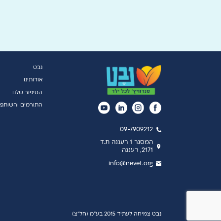
נבט
אודותינו
הסיפור שלנו
התורמים והשותפי
09-7909212
המסגר 1 רעננה ת.ד
2171, רעננה
info@nevet.org
נבט צמיחה לעתיד 2015 בע"מ (חל"צ)