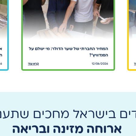
המחיר החברתי של שער הדולר: מי ישלם על
אר
הסנדוויץ׳?
חי
ד
12/06/2026
קרא עוד
26
דים בישראל מחכים שתעני
ארוחה מזינה ובריאה